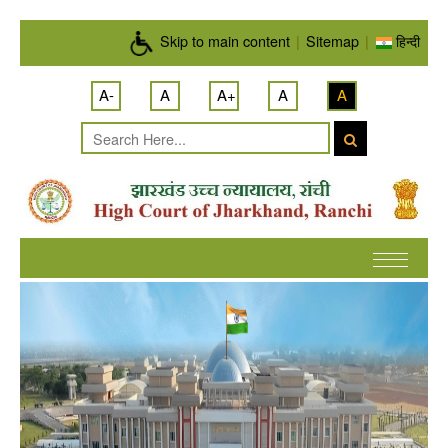
Skip to main content
Skip to main content
|
Sitemap
|
हिन्दी
A-
A
A+
A
A