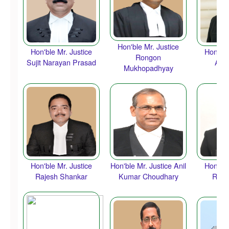
Hon'ble Mr. Justice
Hon'ble Mr. Justice
Hon'ble
Rongon
Sujit Narayan Prasad
Ana
Mukhopadhyay
Hon'ble Mr. Justice
Hon'ble Mr. Justice Anil
Hon'ble
Rajesh Shankar
Kumar Choudhary
Raje